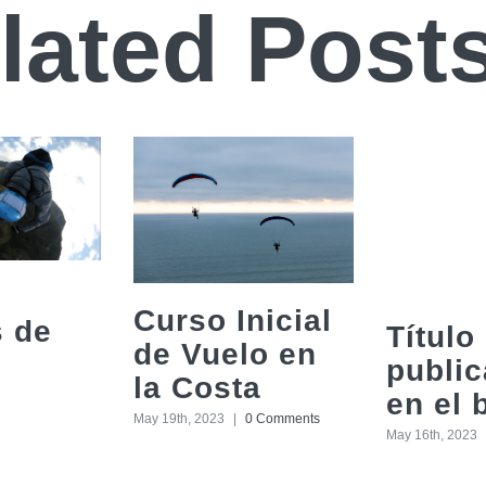
lated Post
Curso Inicial
s de
Título
de Vuelo en
public
la Costa
en el 
May 19th, 2023
|
0 Comments
May 16th, 2023