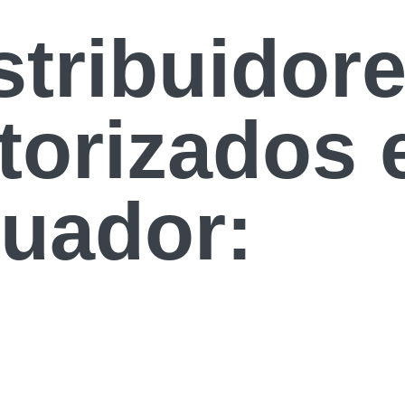
stribuidor
torizados 
uador: