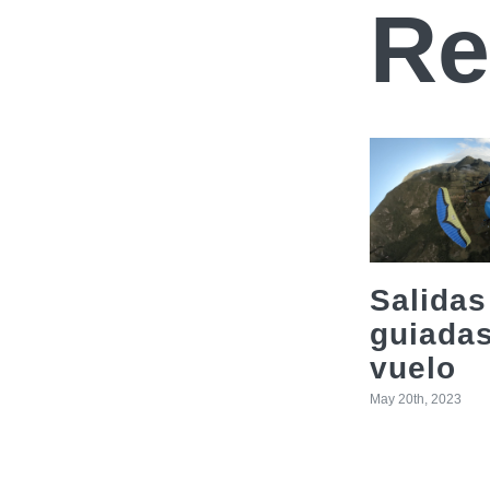
Re
Salidas
guiada
vuelo
May 20th, 2023