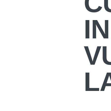
C
IN
V
L