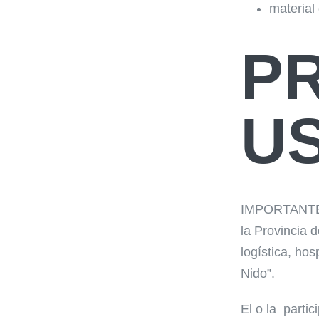
material
PR
U
IMPORTANTE: L
la Provincia 
logística, ho
Nido”.
El o la parti