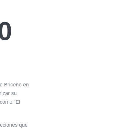
0
e Briceño en
nizar su
 como “El
acciones que