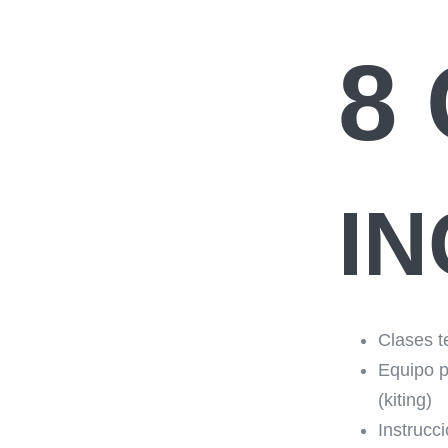
8
IN
Clases t
Equipo p
(kiting)
Instrucc