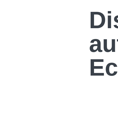
Di
au
Ec