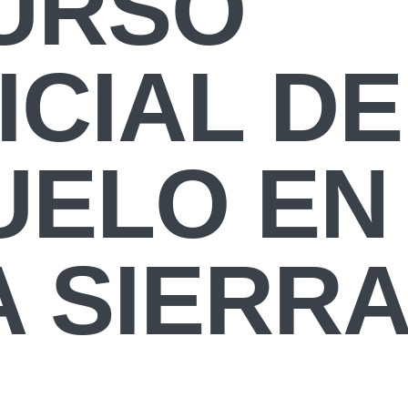
URSO
ICIAL DE
UELO EN
A SIERR