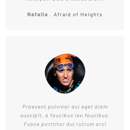
Natalia
,
Afraid of Heights
Praesent pulvinar dui eget diam
suscipit, a faucibus leo faucibus.
Fusce porttitor dui rutrum orci